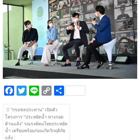
b
er
y
e
o
Li
o
n
k
k
F
T
Li
C
S
ac
w
n
o
h
แนะแนว
e
itt
e
p
ar
“กรมชลประทาน” เปิดตัว
เรื่อง
โครงการ “ประหยัดน้ำ ทางรอด
b
er
y
e
ต้านแล้ง” รณรงค์คนไทยประหยัด
o
Li
น้ำ เตรียมพร้อมก่อนเกิดวิกฤติภัย
แล้ง :