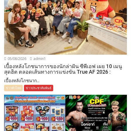
05/08/2026
admin1
เบื้องหลังโภชนาการของนักล่าฝัน ซีพีเอฟ เผย 10 เมนู
สุดฮิต ตลอดเส้นทางการแข่งขัน True AF 2026 :
เบื้องหลังโภชนาก...
ข่าวทั่วไทย
ข่าวประชาสัมพันธ์