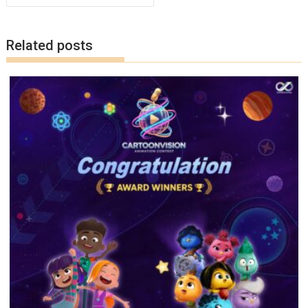
o
n
k
k
Related posts