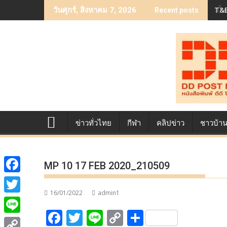
Skip
เบื
วันศุกร์, สิงหาคม 7, 2026
Recent posts
to
content
ข่าวทั่วไทย
กีฬา
คลิปข่าว
ชาวบ้า
MP 10 17 FEB 2020_210509
F
16/01/2022
admin1
a
T
F
T
Li
C
S
c
w
L