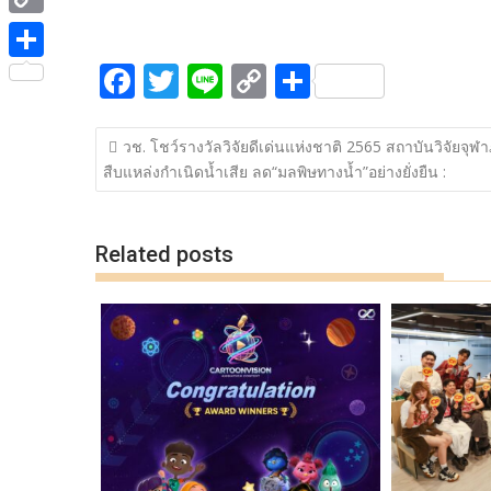
ac
w
n
o
h
e
i
i
C
e
itt
e
p
ar
b
t
n
o
F
T
Li
C
S
b
er
y
e
o
S
t
e
p
ac
w
n
o
h
o
Li
o
h
e
y
แนะแนว
e
itt
e
p
ar
o
n
k
a
วช. โชว์รางวัลวิจัยดีเด่นแห่งชาติ 2565 สถาบันวิจัยจุฬ
r
เรื่อง
L
สืบแหล่งกำเนิดน้ำเสีย ลด“มลพิษทางน้ำ”อย่างยั่งยืน :
b
er
y
e
k
k
r
i
o
Li
e
n
o
n
Related posts
k
k
k