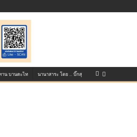
แข่งขัน True AF 2026 :
ว ทาน บานตะไท
นานาสาระ โดย … บิ๊กสุ