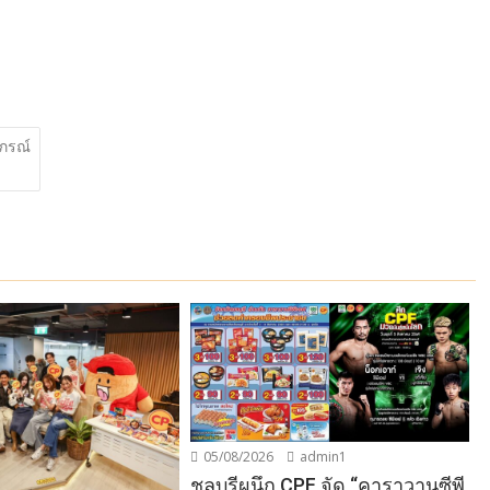
าภรณ์
05/08/2026
admin1
ชลบุรีผนึก CPF จัด “คาราวานซีพี