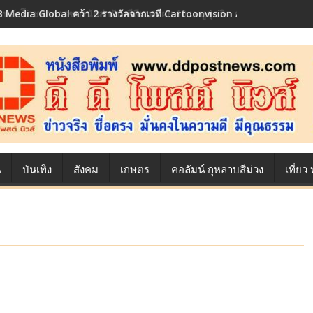
้องหลังโภชนาการของนักล่าฝัน ซีพีเอฟ เผย 10 เมนูสุดฮิต ตลอดเส้นทางการ
น
บันเทิง
สังคม
เกษตร
คอลัมน์ กุหลาบสีม่วง
เที่ย