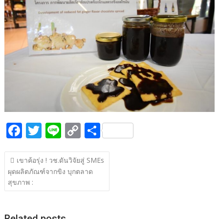
b
er
y
e
o
Li
o
n
k
k
F
T
Li
C
S
ac
w
n
o
h
แนะแนว
e
itt
e
p
ar
เขาค้อรุ่ง ! วช.ดันวิจัยสู่ SMEs
เรื่อง
ผุดผลิตภัณฑ์จากขิง บุกตลาด
b
er
y
e
สุขภาพ :
o
Li
o
n
Related posts