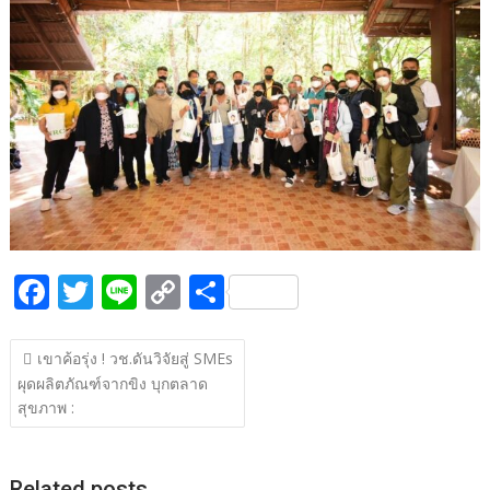
b
er
y
e
o
Li
o
n
k
k
F
T
Li
C
S
ac
w
n
o
h
แนะแนว
e
itt
e
p
ar
เขาค้อรุ่ง ! วช.ดันวิจัยสู่ SMEs
เรื่อง
ผุดผลิตภัณฑ์จากขิง บุกตลาด
b
er
y
e
สุขภาพ :
o
Li
o
n
Related posts