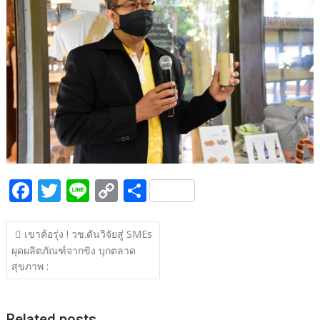
b
er
y
e
o
Li
o
n
k
k
F
T
Li
C
S
ac
w
n
o
h
แนะแนว
e
itt
e
p
ar
เขาค้อรุ่ง ! วช.ดันวิจัยสู่ SMEs
เรื่อง
ผุดผลิตภัณฑ์จากขิง บุกตลาด
b
er
y
e
สุขภาพ :
o
Li
o
n
Related posts