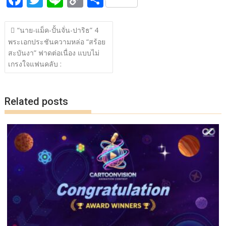
b
er
y
e
ac
w
n
o
h
o
Li
แนะแนว
e
itt
e
p
ar
o
n
“นาย-แม็ค-ปั้นจั่น-ปาริธ” 4
เรื่อง
พระเอกประชันความหล่อ “สร้อย
b
er
y
e
k
k
สะบันงา” ฟาดต่อเนื่อง แบบไม่
o
Li
เกรงใจแฟนคลับ :
o
n
k
k
Related posts