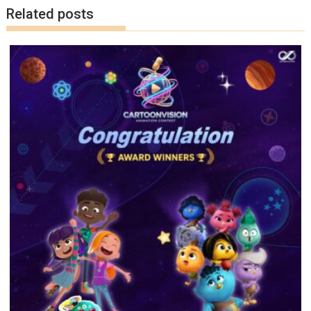
k
k
Related posts