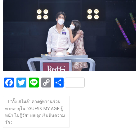
b
er
y
e
o
Li
o
n
k
k
F
T
Li
C
S
ac
w
n
o
h
แนะแนว
e
itt
e
p
ar
“กั้ง-สไมล์” ควงคู่หวานร่วม
เรื่อง
ทายอายุใน “GUESS MY AGE รู้
b
er
y
e
หน้า ไม่รู้วัย” เผยจุดเริ่มต้นความ
o
Li
รัก :
o
n