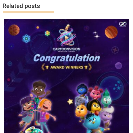
k
k
Related posts