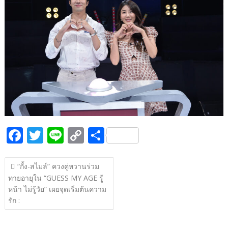
b
er
y
e
o
Li
o
n
k
k
F
T
Li
C
S
ac
w
n
o
h
แนะแนว
e
itt
e
p
ar
“กั้ง-สไมล์” ควงคู่หวานร่วม
เรื่อง
ทายอายุใน “GUESS MY AGE รู้
b
er
y
e
หน้า ไม่รู้วัย” เผยจุดเริ่มต้นความ
o
Li
รัก :
o
n