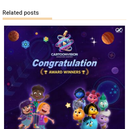
k
k
Related posts