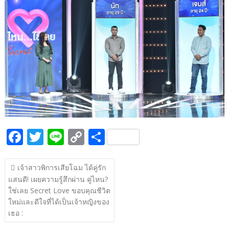
b
er
y
e
o
Li
o
n
k
k
F
T
Li
C
S
ac
w
n
o
h
แนะแนว
e
itt
e
p
ar
เจ้าสาวพิการเสียโฉม ได้คู่รัก
เรื่อง
แสนดี! เผยความรู้สึกผ่าน คู่ไหน?
b
er
y
e
ใช่เลย Secret Love ขอบคุณชีวิต
o
Li
ใหม่และดีใจที่ได้เป็นเจ้าหญิงของ
o
n
เธอ :