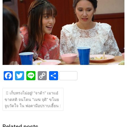
b
er
y
e
o
Li
o
n
k
k
F
T
Li
C
S
ac
w
n
o
h
แนะแนว
e
itt
e
p
ar
เก็บทรงไม่อยู่! “จาด้า” เมาแอ๋
เรื่อง
ขาดสติ จนโดน “เมฆ จุติ” ขโมย
b
er
y
e
จูบวัดใจ ใน พ่อตามือปราบเฮี้ยน :
o
Li
o
n
Related posts