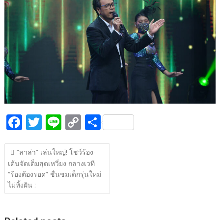
b
er
y
e
o
Li
o
n
k
k
F
T
Li
C
S
ac
w
n
o
h
แนะแนว
e
itt
e
p
ar
“ลาล่า” เล่นใหญ่! โชว์ร้อง-
เรื่อง
เต้นจัดเต็มสุดเหวี่ยง กลางเวที
b
er
y
e
“ร้องต้องรอด” ชื่นชมเด็กรุ่นใหม่
o
Li
ไม่ทิ้งฝัน :
o
n
k
k