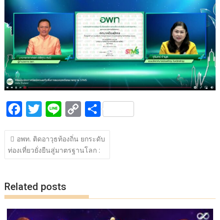
b
er
y
e
o
Li
o
n
k
k
F
T
Li
C
S
ac
w
n
o
h
แนะแนว
e
itt
e
p
ar
อพท. ติดอาวุธท้องถิ่น ยกระดับ
เรื่อง
ท่องเที่ยวยั่งยืนสู่มาตรฐานโลก :
b
er
y
e
o
Li
o
n
Related posts
k
k