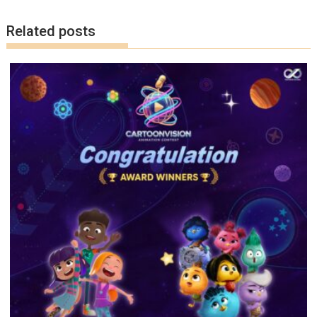
k
k
Related posts