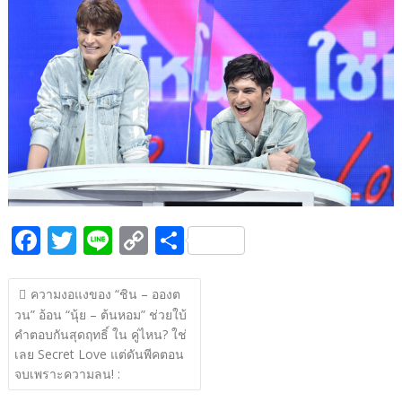
b
er
y
e
o
Li
o
n
k
k
F
T
Li
C
S
ac
w
n
o
h
แนะแนว
e
itt
e
p
ar
ความงอแงของ “ชิน – อองต
เรื่อง
วน” อ้อน “นุ้ย – ต้นหอม” ช่วยใบ้
b
er
y
e
คำตอบกันสุดฤทธิ์ ใน คู่ไหน? ใช่
o
Li
เลย Secret Love แต่ดันพีคตอน
o
n
จบเพราะความลน! :