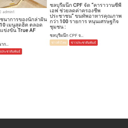
ชลบุรีผนึก CPF จัด “คาราวานซีพี
เอฟ ช่วยลดค่าครองชีพ
admin1
ประชาชน” ขนทัพอาหารคุณภาพ
โภชนาการของนักล่าฝัน
กว่า 100 รายการ หนุนเศรษฐกิจ
 10 เมนูสุดฮิต ตลอด
ชุมชน :
แข่งขัน True AF
ชลบุรีผนึก CPF จ...
ข่าวทั่วไทย
ข่าวประชาสัมพันธ์
าก...
วประชาสัมพันธ์