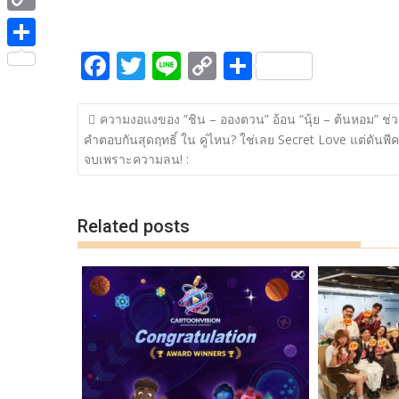
ac
w
n
o
h
e
i
i
C
e
itt
e
p
ar
b
t
n
o
F
T
Li
C
S
b
er
y
e
o
S
t
e
p
ac
w
n
o
h
o
Li
o
h
e
y
แนะแนว
e
itt
e
p
ar
o
n
k
a
ความงอแงของ “ชิน – อองตวน” อ้อน “นุ้ย – ต้นหอม” ช่ว
r
เรื่อง
L
คำตอบกันสุดฤทธิ์ ใน คู่ไหน? ใช่เลย Secret Love แต่ดันพ
b
er
y
e
k
k
r
จบเพราะความลน! :
i
o
Li
e
n
o
n
Related posts
k
k
k