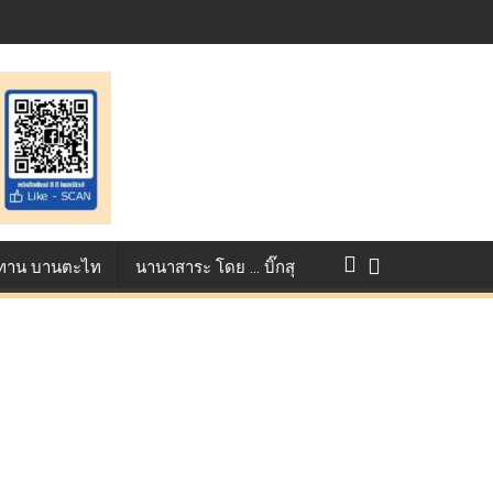
แข่งขัน True AF 2026 :
ว ทาน บานตะไท
นานาสาระ โดย … บิ๊กสุ