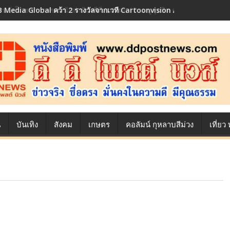
้องหลังโภชนาการของนักล่าฝัน ซีพีเอฟ เผย 10 เมนูสุดฮิต ตลอดเส้นทางการ
น
บันเทิง
สังคม
เกษตร
คอลัมน์ กุหลาบสีม่วง
เที่ย