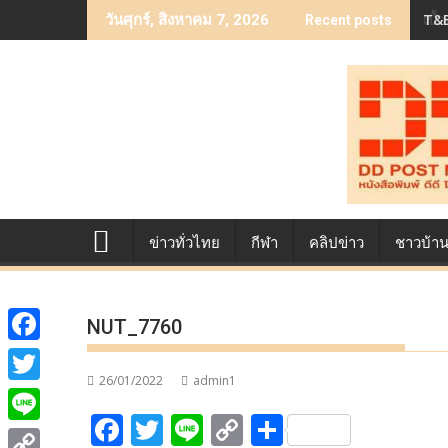
Skip
เบื
วันศุกร์, สิงหาคม 7, 2026
Recent posts
to
content
ข่าวทั่วไทย
กีฬา
คลิปข่าว
ชาวบ้า
NUT_7760
F
26/01/2022
admin1
a
T
F
T
Li
C
S
c
w
L