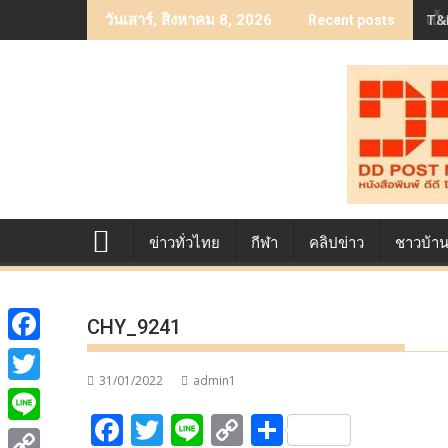
Skip
เบื
วันเสาร์, สิงหาคม 8, 2026
Recent posts
to
content
ข่าวทั่วไทย
กีฬา
คลิปข่าว
ชาวบ้า
CHY_9241
F
31/01/2022
admin1
a
T
F
T
Li
C
S
c
w
L