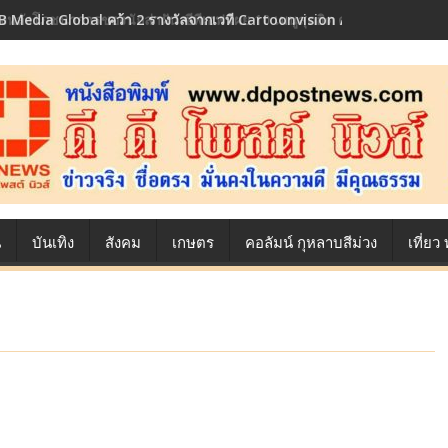
้องหลังโภชนาการของนักล่าฝัน ซีพีเอฟ เผย 10 เมนูสุดฮิต ตลอดเส้นทางการ
น
บันเทิง
สังคม
เกษตร
คอลัมน์ กุหลาบสีม่วง
เที่ย