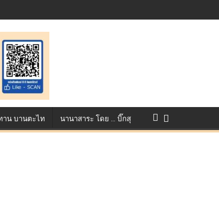
แข่งขัน True AF 2026 :
ว ทาน บานตะไท
นานาสาระ โดย … บิ๊กสุ