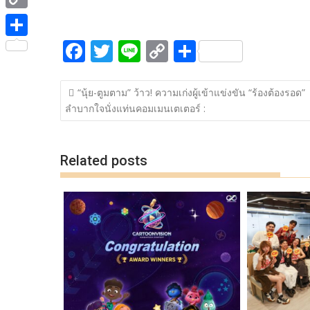
ac
w
n
o
h
e
i
i
C
e
itt
e
p
ar
b
t
n
o
F
T
Li
C
S
b
er
y
e
o
S
t
e
p
ac
w
n
o
h
o
Li
o
h
e
y
แนะแนว
e
itt
e
p
ar
o
n
k
a
“นุ้ย-ตูมตาม” ว้าว! ความเก่งผู้เข้าแข่งขัน “ร้องต้องรอด”
r
เรื่อง
L
ลำบากใจนั่งแท่นคอมเมนเตเตอร์ :
b
er
y
e
k
k
r
i
o
Li
e
n
o
n
Related posts
k
k
k