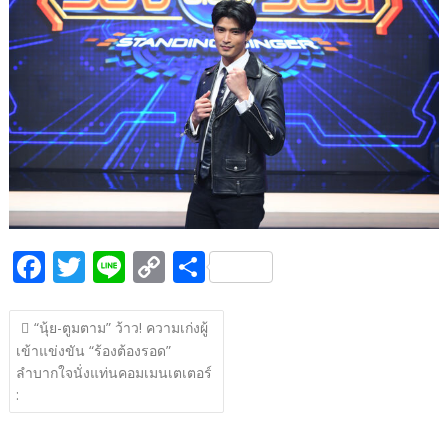
b
er
y
e
o
Li
o
n
k
k
F
T
Li
C
S
ac
w
n
o
h
แนะแนว
e
itt
e
p
ar
“นุ้ย-ตูมตาม” ว้าว! ความเก่งผู้
เรื่อง
เข้าแข่งขัน “ร้องต้องรอด”
b
er
y
e
ลำบากใจนั่งแท่นคอมเมนเตเตอร์
o
Li
:
o
n