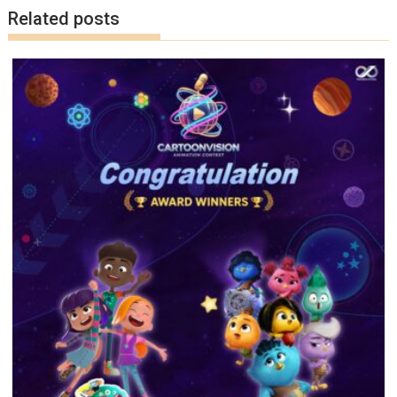
k
k
Related posts