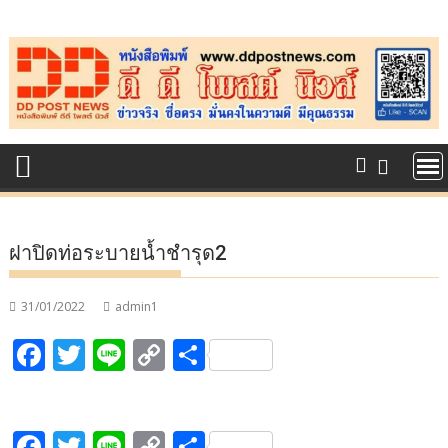
Skip
to
content
ฝาปิดท่อระบายน้ำชำรุด2
31/01/2022
admin1
F
T
Li
C
S
ac
w
n
o
h
e
itt
e
p
ar
F
T
Li
C
S