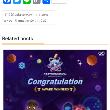
b
er
y
e
ac
w
n
o
h
o
Li
แนะแนว
e
itt
e
p
ar
o
n
มิติใหม่อาคารเช่าการเคหะ
เรื่อง
แห่งชาติ ตอบโจทย์ความยั่งยืน :
b
er
y
e
k
k
o
Li
o
n
Related posts
k
k