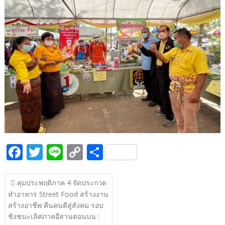
b
er
y
e
o
Li
o
n
k
k
F
T
Li
C
S
ac
w
n
o
h
แนะแนว
e
itt
e
p
ar
คุมประพฤติภาค 4 จัดประกวด
เรื่อง
ทำอาหาร Street Food สร้างงาน
b
er
y
e
สร้างอาชีพ คืนคนดีสู่สังคม รอบ
o
Li
ชิงชนะเลิศภาคอีสานตอนบน :