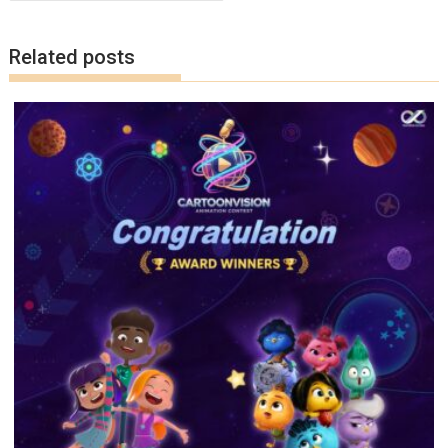
o
n
k
k
Related posts