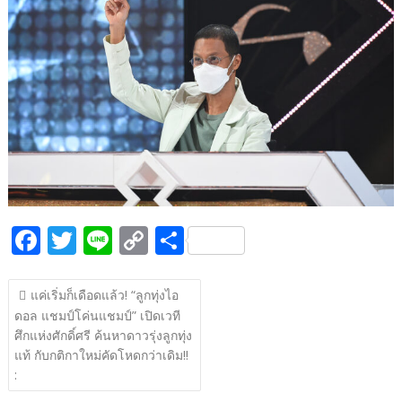
b
er
y
e
o
Li
o
n
k
k
F
T
Li
C
S
ac
w
n
o
h
แนะแนว
e
itt
e
p
ar
แค่เริ่มก็เดือดแล้ว! “ลูกทุ่งไอ
เรื่อง
ดอล แชมป์โค่นแชมป์” เปิดเวที
b
er
y
e
ศึกแห่งศักดิ์ศรี ค้นหาดาวรุ่งลูกทุ่ง
o
Li
แท้ กับกติกาใหม่คัดโหดกว่าเดิม!!
o
n
: