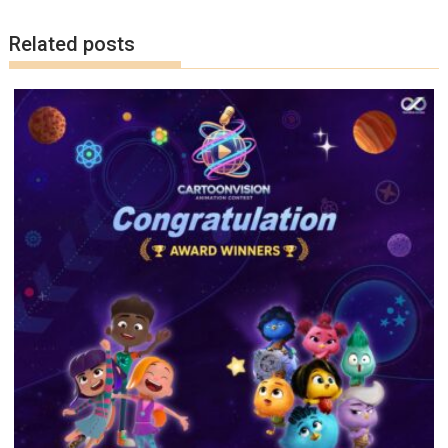
k
k
Related posts