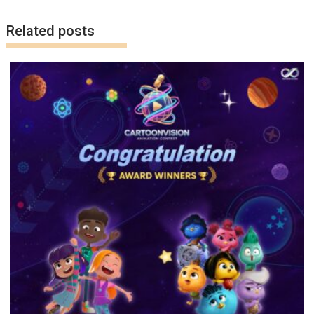
k
k
Related posts