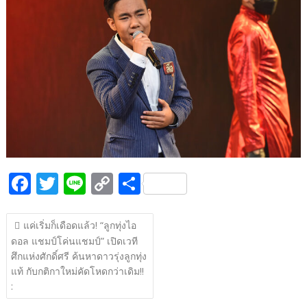
b
er
y
e
o
Li
o
n
k
k
F
T
Li
C
S
ac
w
n
o
h
แนะแนว
e
itt
e
p
ar
แค่เริ่มก็เดือดแล้ว! “ลูกทุ่งไอ
เรื่อง
ดอล แชมป์โค่นแชมป์” เปิดเวที
b
er
y
e
ศึกแห่งศักดิ์ศรี ค้นหาดาวรุ่งลูกทุ่ง
o
Li
แท้ กับกติกาใหม่คัดโหดกว่าเดิม!!
o
n
: