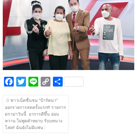
b
er
y
e
o
Li
o
n
k
k
F
T
Li
C
S
ac
w
n
o
h
แนะแนว
e
itt
e
p
ar
ชาวเน็ตชื่นชม “ป้ารัตนา”
เรื่อง
ออกรายการสดครั้งแรก!!! รายการ
b
er
y
e
ดราม่าวันนี้ อาการดีขึ้น อ่อน
o
Li
หวาน ไม่พูดคำหยาบ รับบทนาง
o
n
โสด!! ฉันยังไม่มีแฟน :