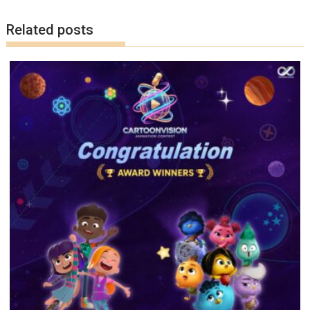
k
k
Related posts