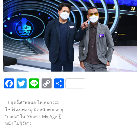
b
er
y
e
o
Li
o
n
k
k
F
T
Li
C
S
ac
w
n
o
h
แนะแนว
e
itt
e
p
ar
สุดจึ้ง! “พลพล-ไท ธนาวุฒิ”
เรื่อง
โชว์ร้องเพลงคู่ คิดหนักทายอายุ
b
er
y
e
“ปอป้อ” ใน “Guess My Age รู้
o
Li
หน้า ไม่รู้วัย” :
o
n