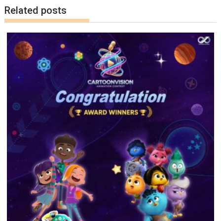
k
k
Related posts