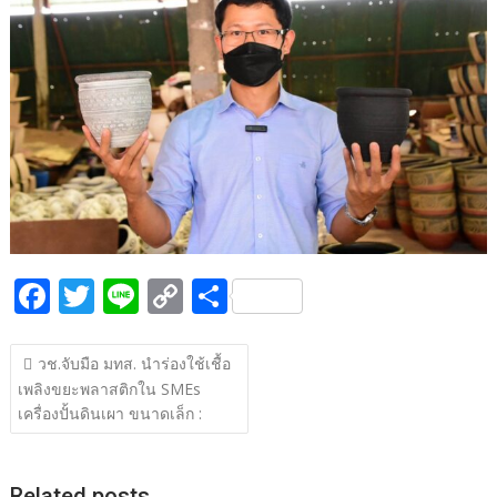
b
er
y
e
o
Li
o
n
k
k
F
T
Li
C
S
ac
w
n
o
h
แนะแนว
e
itt
e
p
ar
วช.จับมือ มทส. นำร่องใช้เชื้อ
เรื่อง
เพลิงขยะพลาสติกใน SMEs
b
er
y
e
เครื่องปั้นดินเผา ขนาดเล็ก :
o
Li
o
n
Related posts