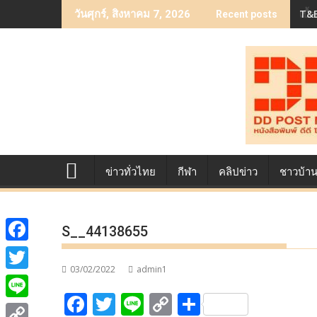
Skip
T&B
เบื
วันศุกร์, สิงหาคม 7, 2026
Recent posts
to
content
ข่าวทั่วไทย
กีฬา
คลิปข่าว
ชาวบ้า
S__44138655
F
03/02/2022
admin1
a
T
F
T
Li
C
S
c
w
L