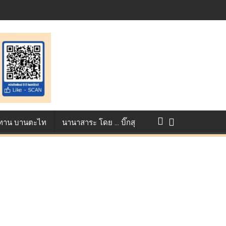
st ตอกย้ำศักยภาพแอนิเมชันไทยบนเวทีนานาชาติ ที่ประเทศอังกฤษ :
แข่งขัน True AF 2026 :
ว ทาน บานตะไท
นานาสาระ โดย … บิ๊กสุ