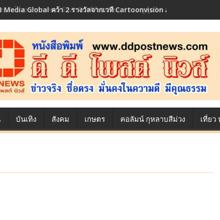
 Media Global คว้า 2 รางวัลจากเวที Cartoonvision Animation Conte
้องหลังโภชนาการของนักล่าฝัน ซีพีเอฟ เผย 10 เมนูสุดฮิต ตลอดเส้นทางการ
น
บันเทิง
สังคม
เกษตร
คอลัมน์ กุหลาบสีม่วง
เที่ย