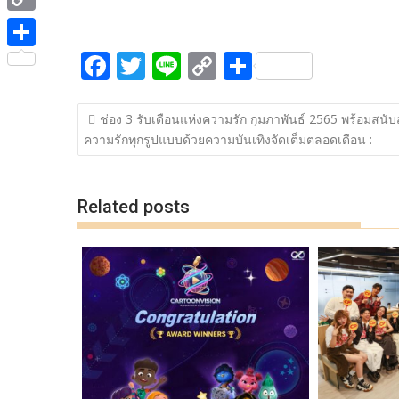
ac
w
n
o
h
e
i
i
C
e
itt
e
p
ar
b
t
n
o
F
T
Li
C
S
b
er
y
e
o
S
t
e
p
ac
w
n
o
h
o
Li
o
h
e
y
แนะแนว
e
itt
e
p
ar
o
n
k
a
ช่อง 3 รับเดือนแห่งความรัก กุมภาพันธ์ 2565 พร้อมสนั
r
เรื่อง
L
ความรักทุกรูปแบบด้วยความบันเทิงจัดเต็มตลอดเดือน :
b
er
y
e
k
k
r
i
o
Li
e
n
o
n
Related posts
k
k
k