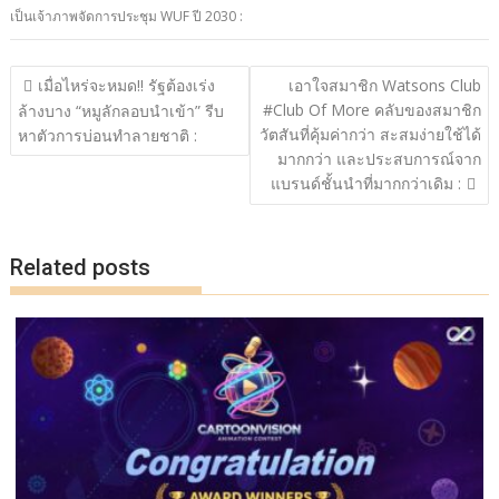
b
er
y
e
เป็นเจ้าภาพจัดการประชุม WUF ปี 2030 :
o
Li
o
n
แนะแนว
เมื่อไหร่จะหมด!! รัฐต้องเร่ง
เอาใจสมาชิก Watsons Club
เรื่อง
k
k
#Club Of More คลับของสมาชิก
ล้างบาง “หมูลักลอบนำเข้า” รีบ
วัตสันที่คุ้มค่ากว่า สะสมง่ายใช้ได้
หาตัวการบ่อนทำลายชาติ :
มากกว่า และประสบการณ์จาก
แบรนด์ชั้นนำที่มากกว่าเดิม :
Related posts