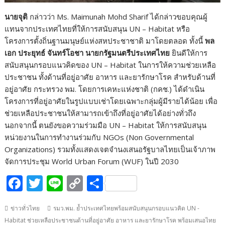
นายจุติ
กล่าวว่า Ms. Maimunah Mohd Sharif ได้กล่าวขอบคุณผู้
แทนจากประเทศไทยที่ให้การสนับสนุน UN – Habitat หรือ
โครงการตั้งถิ่นฐานมนุษย์แห่งสหประชาชาติ มาโดยตลอด ทั้งนี้
พล
เอก ประยุทธ์ จันทร์โอชา นายกรัฐมนตรีประเทศไทย
ยินดีให้การ
สนับสนุนกรอบแนวคิดของ UN – Habitat ในการให้ความช่วยเหลือ
ประชาชน ทั้งด้านที่อยู่อาศัย อาหาร และยารักษาโรค สำหรับด้านที่
อยู่อาศัย กระทรวง พม. โดยการเคหะแห่งชาติ (กคช.) ได้ดำเนิน
โครงการที่อยู่อาศัยในรูปแบบเช่าโดยเฉพาะกลุ่มผู้มีรายได้น้อย เพื่อ
ช่วยเหลือประชาชนให้สามารถเข้าถึงที่อยู่อาศัยได้อย่างทั่วถึง
นอกจากนี้ ตนยังขอความร่วมมือ UN – Habitat ให้การสนับสนุน
หน่วยงานในการทำงานร่วมกับ NGOs (Non Governmental
Organizations) รวมทั้งแสดงเจตจำนงเสนอรัฐบาลไทยเป็นเจ้าภาพ
จัดการประชุม World Urban Forum (WUF) ในปี 2030
F
T
Li
C
S
ac
w
n
o
h
ข่าวทั่วไทย
รมว.พม. ย้ำประเทศไทยพร้อมสนับสนุนกรอบแนวคิด UN -
e
itt
e
p
ar
Habitat ช่วยเหลือประชาชนด้านที่อยู่อาศัย อาหาร และยารักษาโรค พร้อมเสนอไทย