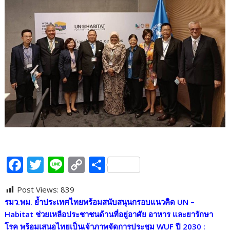
F
T
Li
C
S
ac
w
n
o
h
Post Views:
839
e
itt
e
p
ar
รมว.พม. ย้ำประเทศไทยพร้อมสนับสนุนกรอบแนวคิด UN –
b
er
y
e
Habitat ช่วยเหลือประชาชนด้านที่อยู่อาศัย อาหาร และยารักษา
โรค พร้อมเสนอไทยเป็นเจ้าภาพจัดการประชุม WUF ปี 2030 :