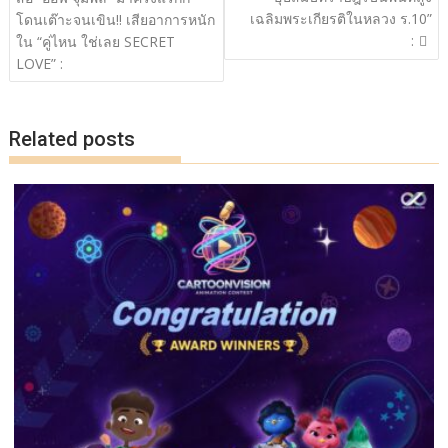
k
k
เฉลิมพระเกียรติในหลวง ร.10”
โดนเต๊าะจนเขิน!! เสียอาการหนัก
:
ใน “คู่ไหน ใช่เลย SECRET
LOVE” :
Related posts