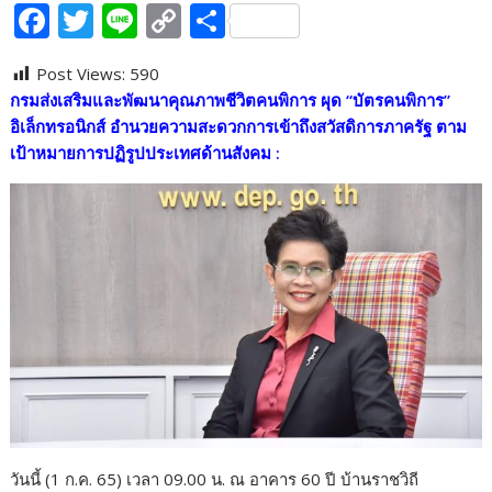
F
T
Li
C
S
ac
w
n
o
h
Post Views:
590
e
itt
e
p
ar
กรมส่งเสริมและพัฒนาคุณภาพชีวิตคนพิการ ผุด “บัตรคนพิการ”
b
er
y
e
อิเล็กทรอนิกส์ อำนวยความสะดวกการเข้าถึงสวัสดิการภาครัฐ ตาม
o
Li
เป้าหมายการปฏิรูปประเทศด้านสังคม :
o
n
k
k
วันนี้ (1 ก.ค. 65) เวลา 09.00 น. ณ อาคาร 60 ปี บ้านราชวิถี