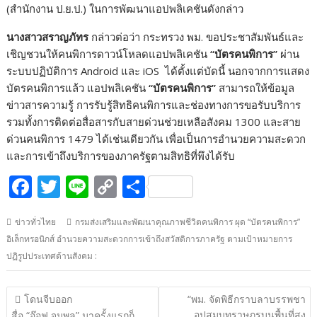
(สำนักงาน ป.ย.ป.) ในการพัฒนาแอปพลิเคชันดังกล่าว
นางสาวสราญภัทร
กล่าวต่อว่า กระทรวง พม. ขอประชาสัมพันธ์และ
เชิญชวนให้คนพิการดาวน์โหลดแอปพลิเคชัน
“บัตรคนพิการ”
ผ่าน
ระบบปฏิบัติการ Android และ iOS ได้ตั้งแต่บัดนี้ นอกจากการแสดง
บัตรคนพิการแล้ว แอปพลิเคชัน
“บัตรคนพิการ”
สามารถให้ข้อมูล
ข่าวสารความรู้ การรับรู้สิทธิคนพิการและช่องทางการขอรับบริการ
รวมทั้งการติดต่อสื่อสารกับสายด่วนช่วยเหลือสังคม 1300 และสาย
ด่วนคนพิการ 1479 ได้เช่นเดียวกัน เพื่อเป็นการอำนวยความสะดวก
และการเข้าถึงบริการของภาครัฐตามสิทธิที่พึงได้รับ
F
T
Li
C
S
ac
w
n
o
h
ข่าวทั่วไทย
กรมส่งเสริมและพัฒนาคุณภาพชีวิตคนพิการ ผุด “บัตรคนพิการ”
e
itt
e
p
ar
อิเล็กทรอนิกส์ อำนวยความสะดวกการเข้าถึงสวัสดิการภาครัฐ ตามเป้าหมายการ
b
er
y
e
ปฏิรูปประเทศด้านสังคม :
o
Li
o
n
แนะแนว
โดนจีบออก
“พม. จัดพิธีกราบลาบรรพชา
เรื่อง
อุปสมบทราษฎรบนพื้นที่สูง
สื่อ “อ๊อฟ จุมพล” มาครั้งแรกก็