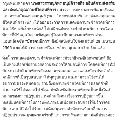
กรุงเทพมหานคร
นางสาวสราญภัทร อนุมัติราชกิจ อธิบดีกรมส่งเสริม
และพัฒนาคุณภาพชีวิตคนพิการ
กล่าวว่า กระทรวงการพัฒนาสังคม
และความมั่นคงของมนุษย์ (พม.) โดยกรมส่งเสริมและพัฒนาคุณภาพ
ชีวิตคนพิการ (พก.) ได้ออกประกาศการแสดงบัตรประจำตัวคนพิการ
ด้วยวิธีทางอิเล็กทรอนิกส์ ได้เสมือนบัตรประจำตัวคนพิการ กรณีคน
พิการที่มีข้อมูลในฐานข้อมูลอยู่ในทะเบียนกลางคนพิการ ผ่าน
แอปพลิเคชัน
“บัตรคนพิการ”
ซึ่งมีผลบังคับใช้ตั้งแต่วันที่ 28 เมษายน
2565 และได้มีการประกาศในราชกิจจานุเบกษาเรียบร้อยแล้ว
ทั้งนี้ การแสดงบัตรประจำตัวคนพิการด้วยวิธีทางอิเล็กทรอนิกส์ ถือ
เป็นทางเลือกเพื่ออำนวยความสะดวกให้กับคนพิการ โดยคนพิการที่มี
บัตรประจำตัวคนพิการยังคงสามารถพกพาและแสดงบัตรประจำตัว
คนพิการที่เป็นรูปแบบเก่าได้ทุกรูปแบบ และสามารถใช้งานได้
จนกว่าบัตรจะหมดอายุ รวมถึงบัตรประจำตัวคนพิการตลอดชีพก็
สามารถใช้ได้ตลอดไป ซึ่งแอปพลิเคชันบัตรคนพิการเป็นหนึ่งในเป้า
หมายของการปฏิรูปประเทศด้านสังคม เรื่องการปฏิรูปการขึ้น
ทะเบียนคนพิการในการพัฒนาระบบเพื่อยกระดับการให้บริการคน
พิการแบบดิจิทัลได้รับการสนับสนุนจากสำนักงานขับเคลื่อนการ
ปฏิรูปประเทศ ยุทธศาสตร์ชาติ และการสร้างความสามัคคีปรองดอง