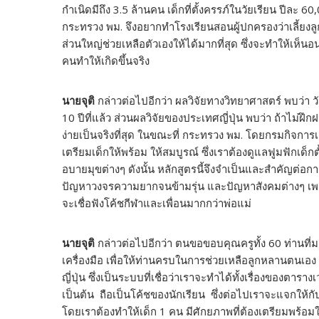
กำเนิดมีถึง 3.5 ล้านคน เด็กที่ตั้งครรภ์ในวัยเรียน ปีละ 60
กระทรวง พม. จึงอยากทำโรงเรียนสอนผู้ปกครองว่าเลี้ยงลูก
ส่วนใหญ่ช่วยเหลือตัวเองให้ได้มากที่สุด ซึ่งจะทำให้เห็
คนทำให้เกิดขึ้นจริง
นายจุติ
กล่าวต่อไปอีกว่า ผลวิจัยทางวิทยาศาสตร์ พบว่า วันนี
10 ปีที่แล้ว ส่วนผลวิจัยของประเทศญี่ปุ่น พบว่า ถ้าไม่ฝึ
ง่ายเป็นจริงที่สุด ในขณะที่ กระทรวง พม. โดยกรมกิจการเ
เตรียมเด็กให้พร้อม ให้สมบูรณ์ ซึ่งเราต้องดูแลฟูมฟักเด
อบายมุขต่างๆ ดังนั้น หลักสูตรนี้จึงจำเป็นและสำคัญต
ปัญหาวงจรความยากจนข้ามรุ่น และปัญหาสังคมต่างๆ เพราะ
จะเชื่อฟังโค้ชกีฬาและเพื่อนมากกว่าพ่อแม่
นายจุติ
กล่าวต่อไปอีกว่า ตนขอขอบคุณครูทั้ง 60 ท่านที่
เครื่องมือ เพื่อให้ท่านครบในการช่วยเหลือลูกหลานตนเอ
ญี่ปุ่น ซึ่งเป็นระบบที่เชื่อว่าเราจะทำได้ทั้งเรื่องของตาราง
เป็นต้น ถือเป็นโค้ชของนักเรียน ซึ่งต่อไปเราจะแจกให้ก
โดยเราต้องทำให้เด็ก 1 คน มีศักยภาพที่ต้องเตรียมพร้อมในศ