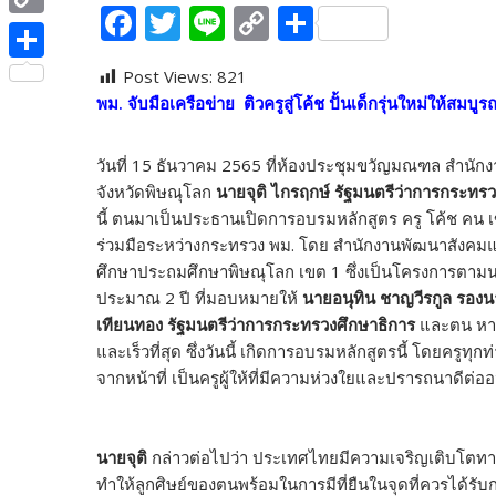
e
F
T
Li
C
S
i
i
C
b
ac
w
n
o
h
t
n
o
o
S
Post Views:
821
e
itt
e
p
ar
t
e
p
พม. จับมือเครือข่าย ติวครูสู่โค้ช ปั้นเด็กรุ่นใหม่ให้สม
o
h
b
er
y
e
e
y
k
a
o
Li
r
วันที่ 15 ธันวาคม 2565 ที่ห้องประชุมขวัญมณฑล สำนัก
L
r
o
n
จังหวัดพิษณุโลก
นายจุติ ไกรฤกษ์ รัฐมนตรีว่าการกระท
i
e
นี้ ตนมาเป็นประธานเปิดการอบรมหลักสูตร ครู โค้ช คน เ
k
k
n
ร่วมมือระหว่างกระทรวง พม. โดย สำนักงานพัฒนาสังคมแล
ศึกษาประถมศึกษาพิษณุโลก เขต 1 ซึ่งเป็นโครงการตา
k
ประมาณ 2 ปี ที่มอบหมายให้
นายอนุทิน ชาญวีรกูล รอง
เทียนทอง รัฐมนตรีว่าการกระทรวงศึกษาธิการ
และตน หาคร
และเร็วที่สุด ซึ่งวันนี้ เกิดการอบรมหลักสูตรนี้ โดยค
จากหน้าที่ เป็นครูผู้ให้ที่มีความห่วงใยและปรารถนาดีต่
นายจุติ
กล่าวต่อไปว่า ประเทศไทยมีความเจริญเติบโตทา
ทำให้ลูกศิษย์ของตนพร้อมในการมีที่ยืนในจุดที่ควรได้รับการ