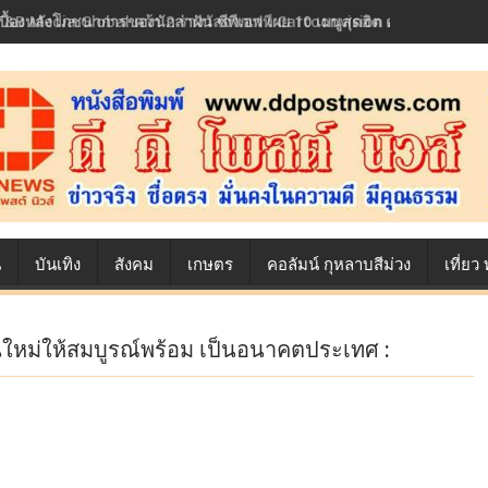
เบื้องหลังโภชนาการของนักล่าฝัน ซีพีเอฟ เผย 10 เมนูสุดฮิต ตลอดเส้นทาง
น
บันเทิง
สังคม
เกษตร
คอลัมน์ กุหลาบสีม่วง
เที่ย
กรุ่นใหม่ให้สมบูรณ์พร้อม เป็นอนาคตประเทศ :