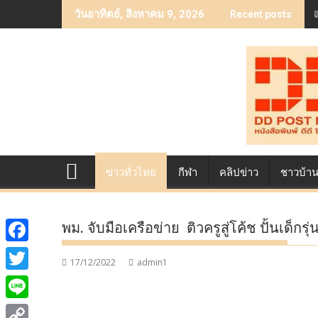
Skip
วันอาทิตย์, สิงหาคม 9, 2026
Recent posts
to
content
ข่าวทั่วไทย
กีฬา
คลิปข่าว
ชาวบ้า
พม. จับมือเครือข่าย ติวครูสู่โค้ช ปั้นเด็
F
17/12/2022
admin1
a
T
c
w
L