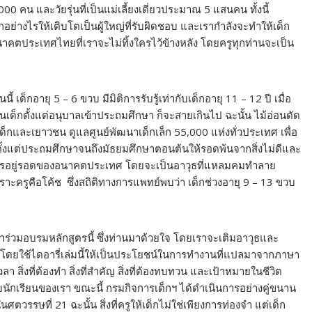
,000 คน และวัยรุ่นที่เป็นแม่เลี้ยงเดี่ยวประมาณ 5 แสนคน ทั้งนี้
อย่างไรให้เติบโตเป็นผู้ใหญ่ที่รับผิดชอบ และเรากำลังจะทำให้เด็ก
นอนาคตประเทศไทยที่เราจะไม่ทิ้งใครไว้ข้างหลัง โดยครูทุกท่านจะเป็น
้ เด็กอายุ 5 – 6 ขวบ มีมิติการรับรู้เท่ากับเด็กอายุ 11 – 12 ปี เมื่อ
กฝนเด็กตั้งแต่อนุบาลเข้าประถมศึกษา ก็จะสายเกินไป ฉะนั้น ไม้อ่อนดัด
ด็กและเยาวชน ดูแลศูนย์พัฒนาเด็กเล็ก 55,000 แห่งทั่วประเทศ เพื่อ
็กตั้งแต่ประถมศึกษาจนถึงมัธยมศึกษาตอนต้นให้รอดพ้นจากสิ่งไม่ดีและ
่อการอยู่รอดของอนาคตประเทศ โดยจะเป็นอาวุธที่แหลมคมทำลาย
ครูคือโค้ช ซึ่งสถิติทางการแพทย์พบว่า เด็กช่วงอายุ 9 – 13 ขวบ
มาร่วมอบรมหลักสูตรนี้ ซึ่งท่านมาด้วยใจ โดยเราจะเติมอาวุธและ
ง โดยใช้ไดอารี่เล่มนี้ให้เป็นประโยชน์ในการทำงานที่แปลมาจากภาษา
เวลา สิ่งที่ต้องทำ สิ่งที่สำคัญ สิ่งที่ต้องทบทวน และเป้าหมายในชีวิต
ับนักเรียนของเรา ขณะนี้ กรมกิจการเด็กฯ ได้ดำเนินการอย่างคู่ขนาน
ตวรรษที่ 21 ฉะนั้น สิ่งที่ครูให้เด็กไม่ใช่เพียงการท่องจำ แต่เด็ก