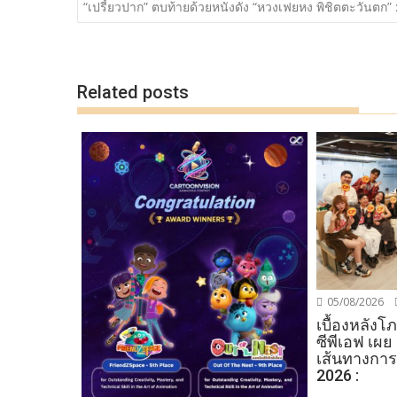
o
Li
เรื่อง
“เปรี้ยวปาก” ตบท้ายด้วยหนังดัง “หวงเฟยหง พิชิตตะวันตก” 
o
n
k
k
Related posts
05/08/2026
เบื้องหลัง
ซีพีเอฟ เผย
เส้นทางการ
2026 :