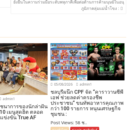
ยั่งยืนในความร่วมมือระดับพหุภาคีเพื่อต่อต้านการค้ามนุษย์ในอนุ
:
ภูมิภาคลุ่มแม่น้ำโขง :
05/08/2026
admin1
ชลบุรีผนึก CPF จัด “คาราวานซีพี
เอฟ ช่วยลดค่าครองชีพ
admin1
ประชาชน” ขนทัพอาหารคุณภาพ
โภชนาการของนักล่าฝัน
กว่า 100 รายการ หนุนเศรษฐกิจ
 10 เมนูสุดฮิต ตลอด
ชุมชน :
แข่งขัน True AF
Post Views: 58 ช...
ข่าวทั่วไทย
ข่าวประชาสัมพันธ์