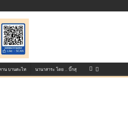
การแข่งขัน True AF 2026 :
ว ทาน บานตะไท
นานาสาระ โดย … บิ๊กสุ