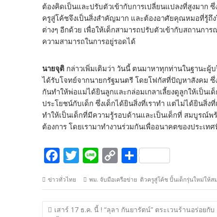
ต้องคิดเป็นและปรับตัวเข้ากับการเปลี่ยนแปลงที่สูงมาก ซึ่
ครูสู่โค้ชจึงเป็นสิ่งสำคัญมาก และต้องอาศัยคุณหมอที่รู้ถึ
ต่างๆ อีกด้วย เพื่อให้เด็กสามารถปรับตัวเข้ากับสถานกา
ความสามารถในการอยู่รอดได้
นายจุติ
กล่าวเพิ่มเติมว่า วันนี้ ตนมาหาทุกท่านในฐานะผ
ได้รับโจทย์จากนายกรัฐมนตรี โดยโฟกัสที่ปัญหาสังคม ซึ่ง
กันทำให้พ่อแม่ได้ยินลูกและกล่อมเกลาเลี้ยงดูลูกให้เป็นเ
ประโยชน์กับเด็ก ซึ่งเด็กได้ยินสิ่งที่เราทำ แต่ไม่ได้ยินสิ
ทำให้เป็นเด็กที่มีความรู้รอบด้านและเป็นเด็กที่ สมบูรณ์พร้อ
ต้องการ โดยเรามาทำงานร่วมกันเพื่ออนาคตของประเทศที่
F
T
Li
C
S
ac
w
n
o
h
ข่าวทั่วไทย
พม. จับมือเครือข่าย ติวครูสู่โค้ช ปั้นเด็กรุ่นใหม่ใ
e
itt
e
p
ar
b
er
y
e
แนะแนว
เสาร์ 17 ธ.ค. นี้ ! “ลุลา กันยารัตน์” ตระเวนร้านอร่อยกับ