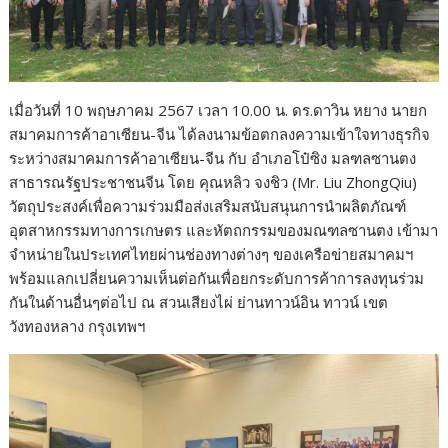
เมื่อวันที่ 10 พฤษภาคม 2567 เวลา 10.00 น. ดร.ดาวิน หยาง นายก
สมาคมการค้าอาเซียน-จีน ได้ลงนามข้อตกลงความเข้าใจทางธุรกิจ
ระหว่างสมาคมการค้าอาเซียน-จีน กับ อำเภอโป๋ซิง มลฑลซานตง
สาธารณรัฐประชาชนจีน โดย คุณหลิว จงชิว (Mr. Liu ZhongQiu)
วัตถุประสงค์เพื่อความร่วมมือส่งเสริมสนับสนุนการนำผลิตภัณฑ์
อุตสาหกรรมทางการเกษตร และหัตถกรรมของมณฑลซานตง เข้ามา
จำหน่ายในประเทศไทยผ่านช่องทางต่างๆ ของเครือข่ายสมาคมฯ
พร้อมแลกเปลี่ยนความเห็นต่อกันเพื่อยกระดับการค้าการลงทุนร่วม
กันในด้านอื่นๆต่อไป ณ สวนเสียงไผ่ ย่านทาวน์อิน ทาวน์ เขต
วังทองหลาง กรุงเทพฯ