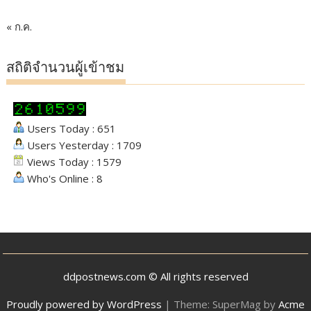
« ก.ค.
สถิติจำนวนผู้เข้าชม
Users Today : 651
Users Yesterday : 1709
Views Today : 1579
Who's Online : 8
ddpostnews.com © All rights reserved
Proudly powered by WordPress
|
Theme: SuperMag by
Acme