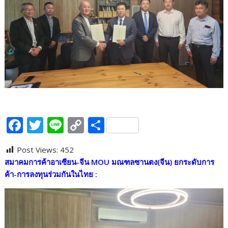
F
T
Li
C
S
ac
w
n
o
h
Post Views:
452
e
itt
e
p
ar
สมาคมการค้าอาเซียน-จีน
MOU
มณฑลซานตง(จีน) ยกระดับการ
b
er
y
e
ค้า-การลงทุนร่วมกันในไทย
:
o
Li
o
n
k
k