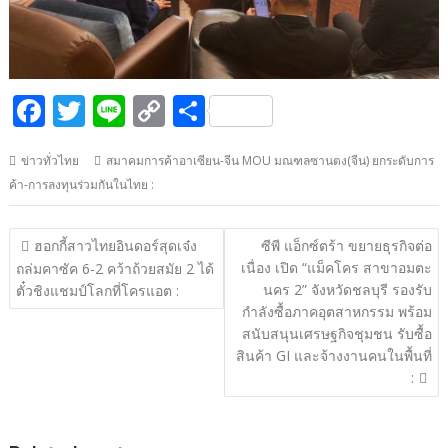
F
T
Li
C
S
ac
w
n
o
h
ข่าวทั่วไทย
สมาคมการค้าอาเซียน-จีน MOU มณฑลซานตง(จีน) ยกระดับการ
e
itt
e
p
ar
ค้า-การลงทุนร่วมกันในไทย :
b
er
y
e
o
Li
แนะแนว
ฮอกกี้สาวไทยอินดอร์สุดเจ๋ง
ซีพี แอ็กซ์ตร้า ขยายธุรกิจต่อ
o
n
เรื่อง
เนื่อง เปิด “แม็คโคร สาขาอมตะ
ถล่มคาซัค ​6-2 คว้าถ้วยสมัย 2 ได้
นคร 2” จังหวัดชลบุรี รองรับ
k
k
ตั๋วชิงแชมป์โลกที่โครแอต :
กำลังซื้อภาคอุตสาหกรรม พร้อม
สนับสนุนเศรษฐกิจชุมชน รับซื้อ
สินค้า GI และจ้างงานคนในพื้นที่
: