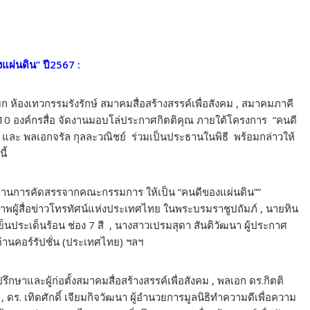
แผ่นดิน” ปี
2567 :
ก ห้องเทวกรรมรังรักษ์ สมาคมสื่อสร้างสรรค์เพื่อสังคม , สมาคมภาคี
ะ 10 องค์กรสื่อ จัดงานมอบโล่ประกาศกิตติคุณ ภายใต้โครงการ “คนดี
 และ พลเอกจรัล กุลละวณิชย์ ร่วมเป็นประธานในพิธี พร้อมกล่าวให้
ี้
ผ่านการคัดสรรจากคณะกรรมการ ให้เป็น “คนดีของแผ่นดิน””
ผู้สื่อข่าวโทรทัศน์แห่งประเทศไทย ในพระบรมราชูปถัมภ์ , นายทิน
นประเด็นร้อน ช่อง 7 สี , นางสาวเปรมสุดา สันติวัฒนา ผู้ประกาศ
วต้านคอร์รัปชั่น (ประเทศไทย) ฯลฯ
ึกษาและผู้ก่อตั้งสมาคมสื่อสร้างสรรค์เพื่อสังคม , พลเอก ดร.กิตติ
 ดร. เทิดศักดิ์ เจียมกิจวัฒนา ผู้อำนวยการมูลนิธิทำความดีเพื่อความ