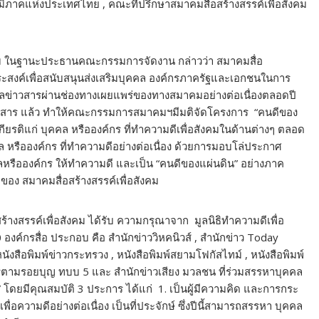
ูมิภาคแห่งประเทศไทย , คณะที่ปรึกษาสมาคมสื่อสร้างสรรค์เพื่อสังคม
ังคม ในฐานะประธานคณะกรรมการจัดงาน กล่าวว่า สมาคมสื่อ
ตถุประสงค์เพื่อสนับสนุนส่งเสริมบุคคล องค์กรภาครัฐและเอกชนในการ
มูลข่าวสารผ่านช่องทางเผยแพร่ของทางสมาคมอย่างต่อเนื่องตลอดปี
ข่าวสาร แล้ว ทำให้คณะกรรมการสมาคมฯมีมติจัดโครงการ “คนดีของ
ูเกียรติแก่ บุคคล หรือองค์กร ที่ทำความดีเพื่อสังคมในด้านต่างๆ ตลอด
คคล หรือองค์กร ที่ทำความดีอย่างต่อเนื่อง ด้วยการมอบโล่ประกาศ
คลหรือองค์กร ให้ทำความดี และเป็น “คนดีของแผ่นดิน” อย่างภาค
ของ สมาคมสื่อสร้างสรรค์เพื่อสังคม
างสรรค์เพื่อสังคม ได้รับ ความกรุณาจาก มูลนิธิทำความดีเพื่อ
งค์กรสื่อ ประกอบ คือ สำนักข่าววิหคนิวส์ , สำนักข่าว Today
 หนังสือพิมพ์ข่าวกระทรวง , หนังสือพิมพ์สยามโฟกัสไทม์ , หนังสือพิมพ์
ายการตามรอยบุญ ทบบ 5 และ สำนักข่าวเสียง มวลชน ที่ร่วมสรรหาบุคคล
” โดยมีคุณสมบัติ 3 ประการ ได้แก่ 1. เป็นผู้มีความคิด และการกระ
เพื่อความดีอย่างต่อเนื่อง เป็นที่ประจักษ์ ซึ่งปีนี้สามารถสรรหา บุคคล