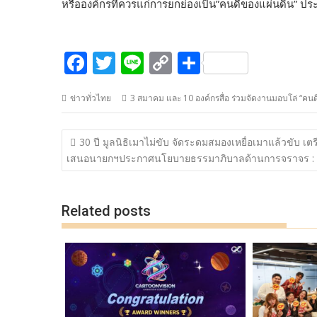
หรือองค์กรที่ควรแก่การยกย่องเป็น”คนดีของแผ่นดิน” ปร
F
T
Li
C
S
ac
w
n
o
h
ข่าวทั่วไทย
3 สมาคม และ 10 องค์กรสื่อ ร่วมจัดงานมอบโล่ “คนด
e
itt
e
p
ar
b
er
y
e
แนะแนว
30 ปี มูลนิธิเมาไม่ขับ จัดระดมสมองเหยื่อเมาแล้วขับ เต
o
Li
เรื่อง
เสนอนายกฯประกาศนโยบายธรรมาภิบาลด้านการจราจร :
o
n
k
k
Related posts