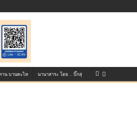
แข่งขัน True AF 2026 :
ว ทาน บานตะไท
นานาสาระ โดย … บิ๊กสุ