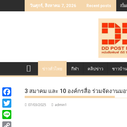
Skip
เบื
วันศุกร์, สิงหาคม 7, 2026
Recent posts
to
content
ข่าวทั่วไทย
กีฬา
คลิปข่าว
ชาวบ้า
3 สมาคม และ 10 องค์กรสื่อ ร่วมจัดงานมอบ
F
07/03/2025
admin1
a
T
c
w
L