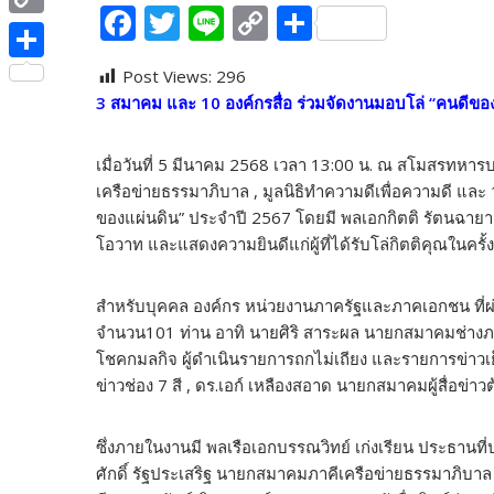
e
F
T
Li
C
S
i
i
C
b
ac
w
n
o
h
t
n
o
o
S
Post Views:
296
e
itt
e
p
ar
t
e
p
3 สมาคม และ 10 องค์กรสื่อ ร่วมจัดงานมอบโล่ “คนดีของ
o
h
b
er
y
e
e
y
k
a
o
Li
r
เมื่อวันที่ 5 มีนาคม 2568 เวลา 13:00 น. ณ สโมสรทหารบ
L
r
o
n
เครือข่ายธรรมาภิบาล , มูลนิธิทำความดีเพื่อความดี แล
i
e
ของแผ่นดิน” ประจำปี 2567 โดยมี พลเอกกิตติ รัตนฉายา
k
k
n
โอวาท และแสดงความยินดีแก่ผู้ที่ได้รับโล่กิตติคุณในครั้งน
k
สำหรับบุคคล องค์กร หน่วยงานภาครัฐและภาคเอกชน ที่
จำนวน101 ท่าน อาทิ นายศิริ สาระผล นายกสมาคมช่างภาพ
โชคกมลกิจ ผู้ดำเนินรายการถกไม่เถียง และรายการข่าวเย็
ข่าวช่อง 7 สี , ดร.เอก์ เหลืองสอาด นายกสมาคมผู้สื่อข่า
ซึ่งภายในงานมี พลเรือเอกบรรณวิทย์ เก่งเรียน ประธานที่ปร
ศักดิ์ รัฐประเสริฐ นายกสมาคมภาคีเครือข่ายธรรมาภิบาล ,