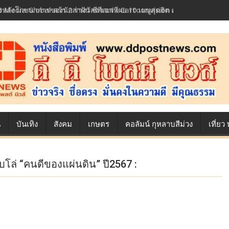
้องหลังโภชนาการของนักล่าฝัน ซีพีเอฟ เผย 10 เมนูสุดฮิต ตลอดเส้นทางการ
น
บันเทิง
สังคม
เกษตร
คอลัมน์ กุหลาบสีม่วง
เที่ย
โล่ “คนดีของแผ่นดิน” ปี2567 :