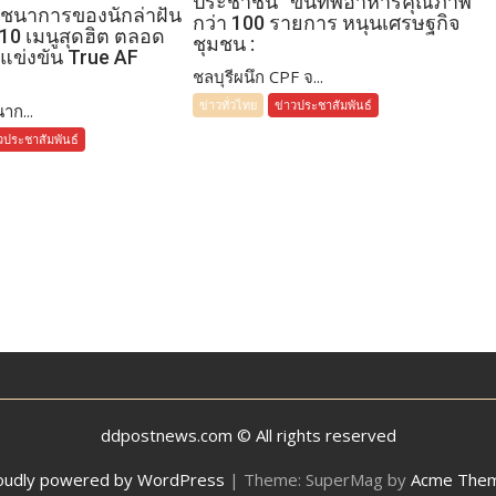
ประชาชน” ขนทัพอาหารคุณภาพ
โภชนาการของนักล่าฝัน
กว่า 100 รายการ หนุนเศรษฐกิจ
 10 เมนูสุดฮิต ตลอด
ชุมชน :
แข่งขัน True AF
ชลบุรีผนึก CPF จ...
ข่าวทั่วไทย
ข่าวประชาสัมพันธ์
าก...
วประชาสัมพันธ์
ddpostnews.com © All rights reserved
oudly powered by WordPress
|
Theme: SuperMag by
Acme The