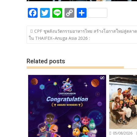
F
T
Li
C
S
ac
w
n
o
h
แนะแนว
e
itt
e
p
ar
CPF ชูพลังนวัตกรรมอาหารไทย สร้างโอกาสใหม่สู่ตลา
เรื่อง
ใน THAIFEX–Anuga Asia 2026 :
b
er
y
e
o
Li
o
n
Related posts
k
k
05/08/2026