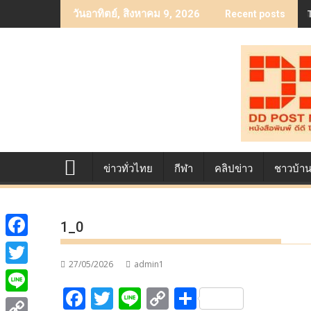
Skip
วันอาทิตย์, สิงหาคม 9, 2026
Recent posts
to
content
ข่าวทั่วไทย
กีฬา
คลิปข่าว
ชาวบ้า
1_0
F
27/05/2026
admin1
a
T
F
T
Li
C
S
c
w
L