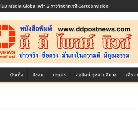
เบื้องหลังโภชนาการของนักล่าฝัน ซีพีเอฟ เผย 10 เมนูสุดฮิต ตลอดเส้นทาง
น
บันเทิง
สังคม
เกษตร
คอลัมน์ กุหลาบสีม่วง
เที่ย