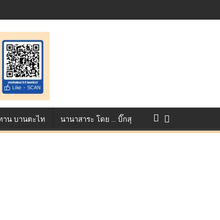
การแข่งขัน True AF 2026 :
ว ทาน บานตะไท
นานาสาระ โดย … บิ๊กสุ