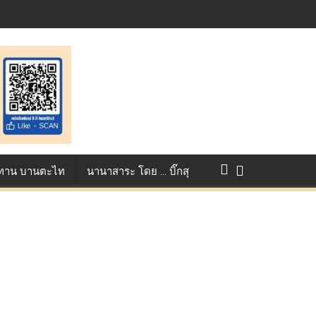
ntest ตอกย้ำศักยภาพแอนิเมชันไทยบนเวทีนานาชาติ ที่ประเทศอังกฤษ :
การแข่งขัน True AF 2026 :
ว ทาน บานตะไท
นานาสาระ โดย … บิ๊กสุ