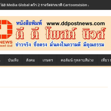
T&B Media Global คว้า 2 รางวัลจากเวที Cartoonvision Animation Co
เบื้องหลังโภชนาการของนักล่าฝัน ซีพีเอฟ เผย 10 เมนูสุดฮิต ตลอดเส้นทาง
น
บันเทิง
สังคม
เกษตร
คอลัมน์ กุหลาบสีม่วง
เที่ย