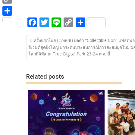
ac
w
n
o
h
e
i
i
C
e
itt
e
p
ar
b
t
n
o
F
T
Li
C
S
b
er
y
e
o
S
t
e
p
ac
w
n
o
h
o
Li
o
h
e
y
แนะแนว
e
itt
e
p
ar
o
n
k
a
ครั้งแรกในกรุงเทพฯ! เปิดตัว “Collectible Con” แพลตฟอ
r
เรื่อง
L
อีเวนต์สุดยิ่งใหญ่ ยกระดับประสบการณ์การสะสมยุคใหม่ 
b
er
y
e
k
k
r
โลกดิจิทัล ณ True Digital Park 23-24 พ.ค. นี้ :
i
o
Li
e
n
o
n
Related posts
k
k
k