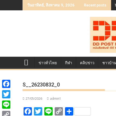
Skip
วันอาทิตย์, สิงหาคม 9, 2026
Recent posts
to
content
ข่าวทั่วไทย
กีฬา
คลิปข่าว
ชาวบ้า
S__26230832_0
F
27/05/2026
admin1
a
T
F
T
Li
C
S
c
w
L