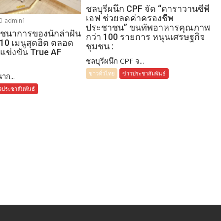
ชลบุรีผนึก CPF จัด “คาราวานซีพี
เอฟ ช่วยลดค่าครองชีพ
admin1
ประชาชน” ขนทัพอาหารคุณภาพ
โภชนาการของนักล่าฝัน
กว่า 100 รายการ หนุนเศรษฐกิจ
 10 เมนูสุดฮิต ตลอด
ชุมชน :
แข่งขัน True AF
ชลบุรีผนึก CPF จ...
ข่าวทั่วไทย
ข่าวประชาสัมพันธ์
าก...
วประชาสัมพันธ์