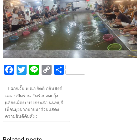
b
er
y
e
o
Li
o
n
k
k
F
T
Li
C
S
ac
w
n
o
h
แนะแนว
e
itt
e
p
ar
ผกก.จั้ม พ.ต.อ.กิตติ กลิ่นสังข์
เรื่อง
ฉลองเปิดร้าน #ครัวบ่อตกกุ้ง
b
er
y
e
(เลี่ยงเมือง) บางกระสอ นนทบุรี
o
Li
เพื่อนฝูงมากมายมาร่วมแสดง
o
n
ความยินดีคับคั่ง :
k
k
Related posts