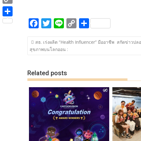
ac
w
n
o
h
e
i
i
C
e
itt
e
p
ar
b
t
n
o
F
T
Li
C
S
b
er
y
e
o
S
t
e
p
ac
w
n
o
h
o
Li
o
h
e
y
แนะแนว
e
itt
e
p
ar
o
n
k
a
สธ. เร่งผลิต “Health Influencer” มืออาชีพ สกัดข่าวปล
r
เรื่อง
L
สุขภาพบนโลกออน :
b
er
y
e
k
k
r
i
o
Li
e
n
o
n
Related posts
k
k
k