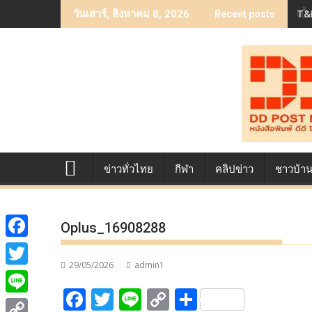
Skip
เบื
วันเสาร์, สิงหาคม 8, 2026
Recent posts
to
content
ข่าวทั่วไทย
กีฬา
คลิปข่าว
ชาวบ้า
Oplus_16908288
F
29/05/2026
admin1
a
T
F
T
Li
C
S
c
w
L