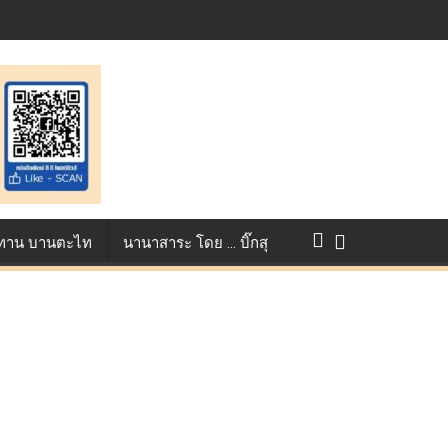
แข่งขัน True AF 2026 :
ว ทาน บานตะไท
นานาสาระ โดย … บิ๊กสุ