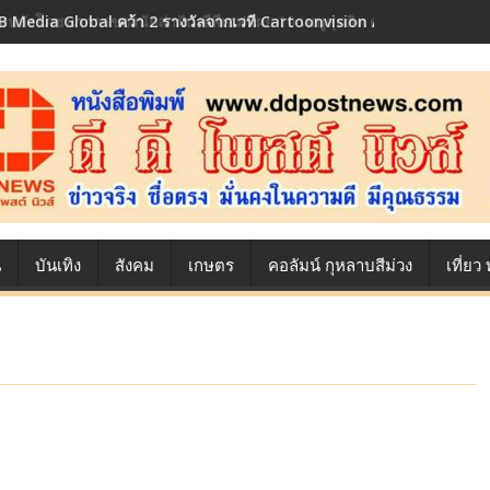
้องหลังโภชนาการของนักล่าฝัน ซีพีเอฟ เผย 10 เมนูสุดฮิต ตลอดเส้นทางการ
น
บันเทิง
สังคม
เกษตร
คอลัมน์ กุหลาบสีม่วง
เที่ย