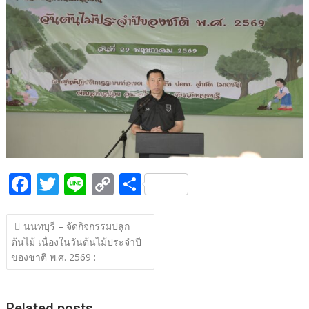
b
er
y
e
o
Li
o
n
k
k
F
T
Li
C
S
ac
w
n
o
h
แนะแนว
e
itt
e
p
ar
นนทบุรี – จัดกิจกรรมปลูก
เรื่อง
ต้นไม้ เนื่องในวันต้นไม้ประจำปี
b
er
y
e
ของชาติ พ.ศ. 2569 :
o
Li
o
n
Related posts