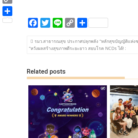
ac
w
n
o
h
e
i
i
C
e
itt
e
p
ar
b
t
n
o
F
T
Li
C
S
b
er
y
e
o
S
t
e
p
ac
w
n
o
h
o
Li
o
h
e
y
แนะแนว
e
itt
e
p
ar
o
n
k
a
รมว.สาธารณสุข ประกาศปลุกพลัง “หลักสุขบัญญัติแห่งช
r
เรื่อง
L
“หวังผลสร้างสุขภาพดีระยะยาว สยบโรค NCDs ได้! :
b
er
y
e
k
k
r
i
o
Li
e
n
o
n
Related posts
k
k
k