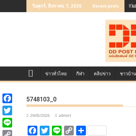
Skip
เบื
วันศุกร์, สิงหาคม 7, 2026
Recent posts
to
content
ข่าวทั่วไทย
กีฬา
คลิปข่าว
ชาวบ้า
5748103_0
F
29/05/2026
admin1
a
T
F
T
Li
C
S
c
w
L