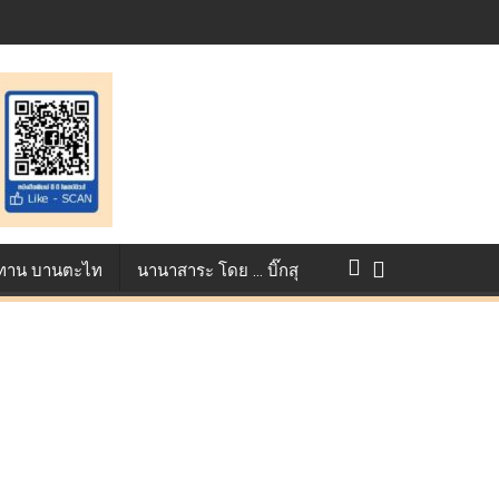
แข่งขัน True AF 2026 :
ว ทาน บานตะไท
นานาสาระ โดย … บิ๊กสุ