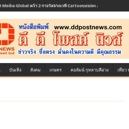
้องหลังโภชนาการของนักล่าฝัน ซีพีเอฟ เผย 10 เมนูสุดฮิต ตลอดเส้นทางการ
น
บันเทิง
สังคม
เกษตร
คอลัมน์ กุหลาบสีม่วง
เที่ย