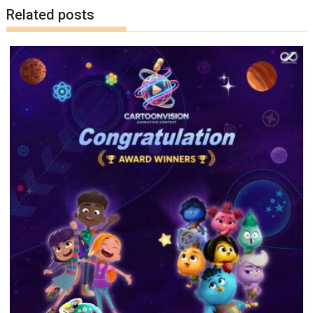
k
k
Related posts