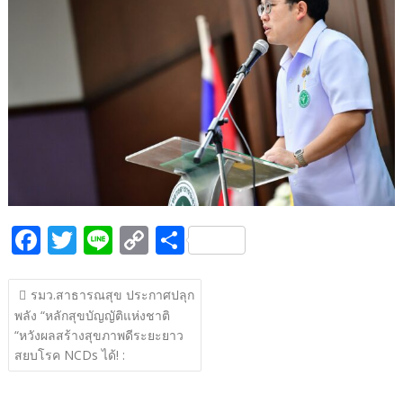
b
er
y
e
o
Li
o
n
k
k
F
T
Li
C
S
ac
w
n
o
h
แนะแนว
e
itt
e
p
ar
รมว.สาธารณสุข ประกาศปลุก
เรื่อง
พลัง “หลักสุขบัญญัติแห่งชาติ
b
er
y
e
“หวังผลสร้างสุขภาพดีระยะยาว
o
Li
สยบโรค NCDs ได้! :
o
n