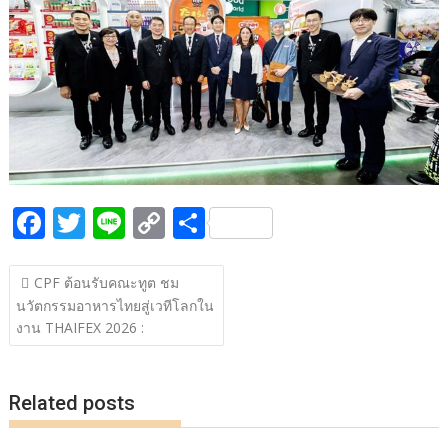
b
er
y
e
o
Li
o
n
k
k
F
T
Li
C
S
ac
w
n
o
h
แนะแนว
e
itt
e
p
ar
CPF ต้อนรับคณะทูต ชม
เรื่อง
นวัตกรรมอาหารไทยสู่เวทีโลกใน
b
er
y
e
งาน THAIFEX 2026 :
o
Li
o
n
Related posts
k
k