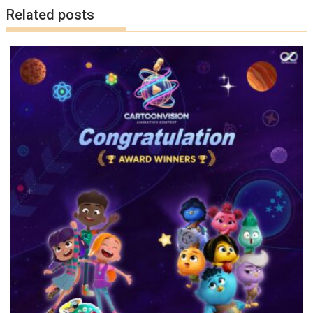
k
k
Related posts