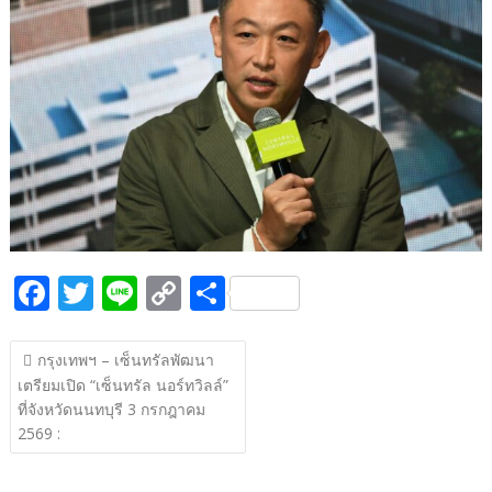
b
er
y
e
o
Li
o
n
k
k
F
T
Li
C
S
ac
w
n
o
h
แนะแนว
e
itt
e
p
ar
กรุงเทพฯ – เซ็นทรัลพัฒนา
เรื่อง
เตรียมเปิด “เซ็นทรัล นอร์ทวิลล์”
b
er
y
e
ที่จังหวัดนนทบุรี 3 กรกฎาคม
o
Li
2569 :
o
n