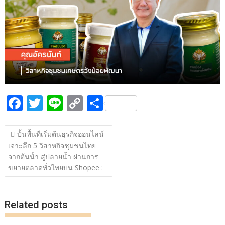
b
er
y
e
o
Li
o
n
k
k
F
T
Li
C
S
ac
w
n
o
h
แนะแนว
e
itt
e
p
ar
ปั้นพื้นที่เริ่มต้นธุรกิจออนไลน์
เรื่อง
เจาะลึก 5 วิสาหกิจชุมชนไทย
b
er
y
e
จากต้นน้ำ สู่ปลายน้ำ ผ่านการ
o
Li
ขยายตลาดทั่วไทยบน Shopee :
o
n
k
k
Related posts