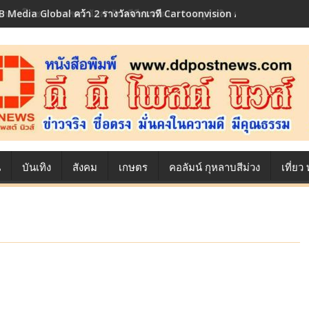
้องหลังโภชนาการของนักล่าฝัน ซีพีเอฟ เผย 10 เมนูสุดฮิต ตลอดเส้นทางการ
น
บันเทิง
สังคม
เกษตร
คอลัมน์ กุหลาบสีม่วง
เที่ย