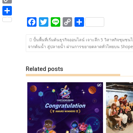
ac
w
n
o
h
e
i
i
C
e
itt
e
p
ar
b
t
n
o
F
T
Li
C
S
b
er
y
e
o
S
t
e
p
ac
w
n
o
h
o
Li
o
h
e
y
แนะแนว
e
itt
e
p
ar
o
n
k
a
ปั้นพื้นที่เริ่มต้นธุรกิจออนไลน์ เจาะลึก 5 วิสาหกิจชุมชน
r
เรื่อง
L
จากต้นน้ำ สู่ปลายน้ำ ผ่านการขยายตลาดทั่วไทยบน Shope
b
er
y
e
k
k
r
i
o
Li
e
n
o
n
Related posts
k
k
k