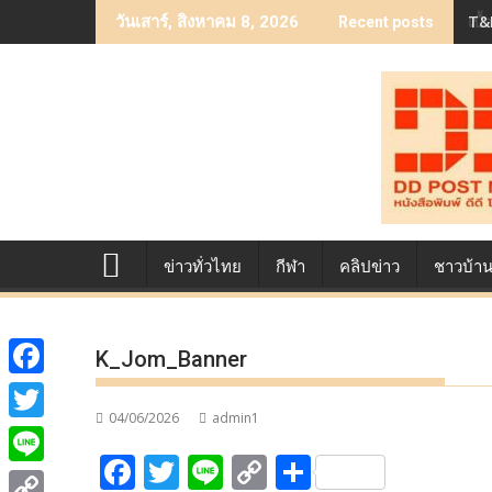
Skip
เบื
วันเสาร์, สิงหาคม 8, 2026
Recent posts
to
content
ข่าวทั่วไทย
กีฬา
คลิปข่าว
ชาวบ้า
K_Jom_Banner
F
04/06/2026
admin1
a
T
F
T
Li
C
S
c
w
L