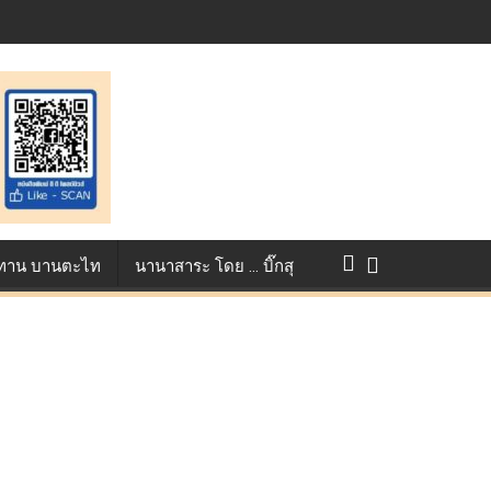
แข่งขัน True AF 2026 :
ว ทาน บานตะไท
นานาสาระ โดย … บิ๊กสุ