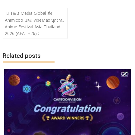
ac
w
n
o
h
แนะแนว
e
itt
e
p
ar
T&B Media Global ส่ง
เรื่อง
Animicoo และ VibeMax บุกงาน
b
er
y
e
Anime Festival Asia Thailand
o
Li
2026 (AFATH26) :
o
n
k
k
Related posts