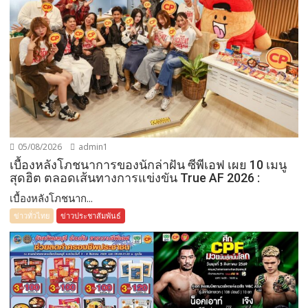
05/08/2026
admin1
เบื้องหลังโภชนาการของนักล่าฝัน ซีพีเอฟ เผย 10 เมนู
สุดฮิต ตลอดเส้นทางการแข่งขัน True AF 2026 :
เบื้องหลังโภชนาก...
ข่าวทั่วไทย
ข่าวประชาสัมพันธ์