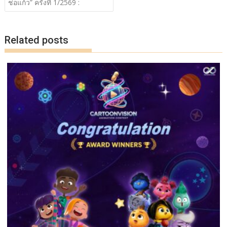
o
n
ช่อแก้ว” ครั้งที่ 1/2569 :
k
k
Related posts