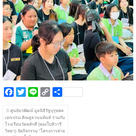
b
er
y
e
o
Li
o
n
k
k
F
T
Li
C
S
ac
w
n
o
h
แนะแนว
e
itt
e
p
ar
ศูนย์ยวพัฒน์ มูลนิธิรัฐบุรุษพล
เรื่อง
เอกเปรม ติณสูลานนท์นท์ ร่วมกับ
b
er
y
e
โรงเรียนวัดหลักสี่ (ทองใบทิวารี
o
Li
วิทยา) จัดกิจกรรม “โครงการค่าย