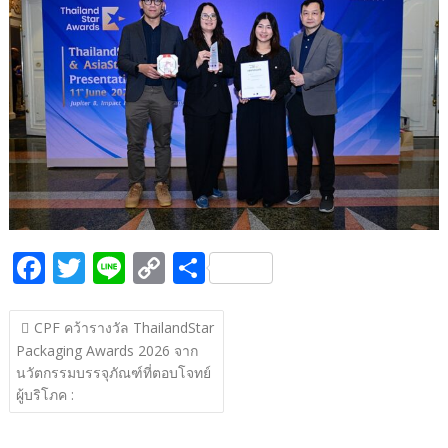
b
er
y
e
o
Li
o
n
k
k
F
T
Li
C
S
ac
w
n
o
h
แนะแนว
e
itt
e
p
ar
CPF คว้ารางวัล ThailandStar
เรื่อง
Packaging Awards 2026 จาก
b
er
y
e
นวัตกรรมบรรจุภัณฑ์ที่ตอบโจทย์
o
Li
ผู้บริโภค :
o
n