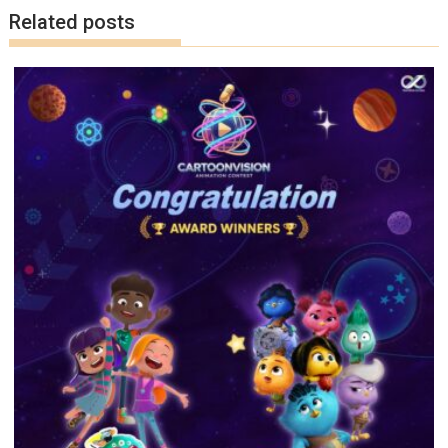
k
k
Related posts