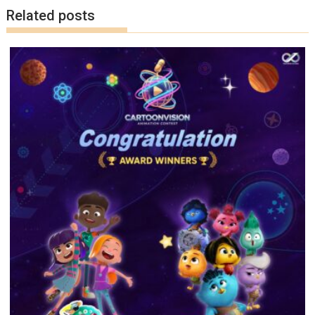
k
k
Related posts