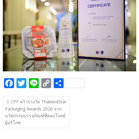
b
er
y
e
o
Li
o
n
k
k
F
T
Li
C
S
ac
w
n
o
h
แนะแนว
e
itt
e
p
ar
CPF คว้ารางวัล ThailandStar
เรื่อง
Packaging Awards 2026 จาก
b
er
y
e
นวัตกรรมบรรจุภัณฑ์ที่ตอบโจทย์
o
Li
ผู้บริโภค :
o
n