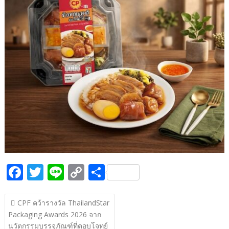
k
k
F
T
Li
C
S
ac
w
n
o
h
แนะแนว
e
itt
e
p
ar
CPF คว้ารางวัล ThailandStar
เรื่อง
Packaging Awards 2026 จาก
b
er
y
e
นวัตกรรมบรรจุภัณฑ์ที่ตอบโจทย์