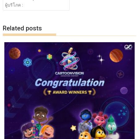
o
Li
ผู้บริโภค :
o
n
k
k
Related posts