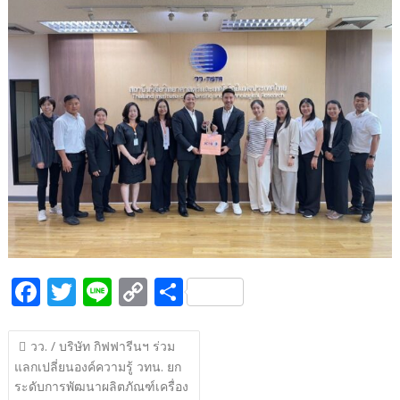
b
er
y
e
o
Li
o
n
k
k
F
T
Li
C
S
ac
w
n
o
h
แนะแนว
e
itt
e
p
ar
วว. / บริษัท กิฟฟารีนฯ ร่วม
เรื่อง
แลกเปลี่ยนองค์ความรู้ วทน. ยก
b
er
y
e
ระดับการพัฒนาผลิตภัณฑ์เครื่อง