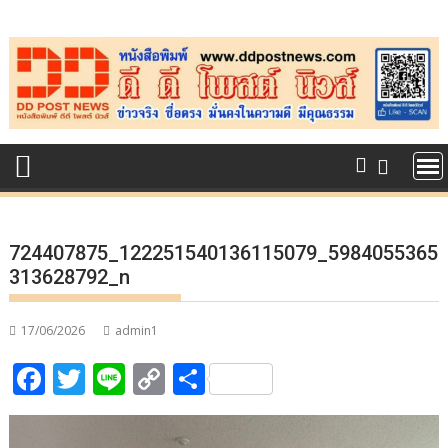
Skip
to
content
724407875_122251540136115079_5984055365
313628792_n
17/06/2026
admin1
F
T
Li
C
S
ac
w
n
o
h
e
itt
e
p
ar