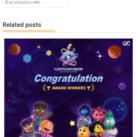
o
Li
สำอางของประเทศ :
o
n
k
k
Related posts