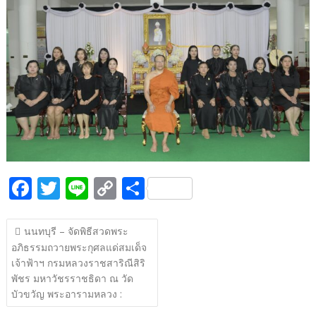
b
er
y
e
o
Li
o
n
k
k
F
T
Li
C
S
ac
w
n
o
h
แนะแนว
e
itt
e
p
ar
นนทบุรี – จัดพิธีสวดพระ
เรื่อง
อภิธรรมถวายพระกุศลแด่สมเด็จ
b
er
y
e
เจ้าฟ้าฯ กรมหลวงราชสาริณีสิริ
o
Li
พัชร มหาวัชรราชธิดา ณ วัด
o
n
บัวขวัญ พระอารามหลวง :