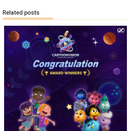
k
k
Related posts