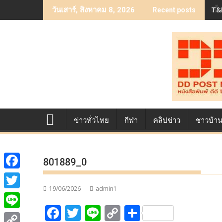
Skip
เบื
วันเสาร์, สิงหาคม 8, 2026
Recent posts
to
content
ข่าวทั่วไทย
กีฬา
คลิปข่าว
ชาวบ้า
801889_0
F
19/06/2026
admin1
a
T
F
T
Li
C
S
c
w
L