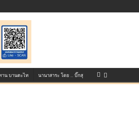
แข่งขัน True AF 2026 :
ว ทาน บานตะไท
นานาสาระ โดย … บิ๊กสุ