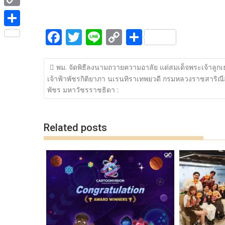
ac
w
n
o
h
e
i
i
C
e
itt
e
p
ar
b
t
n
o
F
T
Li
C
S
b
er
y
e
o
S
t
e
p
ac
w
n
o
h
o
Li
o
h
e
y
แนะแนว
e
itt
e
p
ar
o
n
k
a
พม. จัดพิธีลงนามถวายความอาลัย แด่สมเด็จพระเจ้าลูกเ
r
เรื่อง
L
เจ้าฟ้าพัชรกิติยาภา นเรนทิราเทพยวดี กรมหลวงราชสาริณีส
b
er
y
e
k
k
r
พัชร มหาวัชรราชธิดา :
i
o
Li
e
n
o
n
Related posts
k
k
k