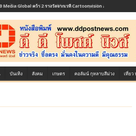
้องหลังโภชนาการของนักล่าฝัน ซีพีเอฟ เผย 10 เมนูสุดฮิต ตลอดเส้นทางการ
น
บันเทิง
สังคม
เกษตร
คอลัมน์ กุหลาบสีม่วง
เที่ย