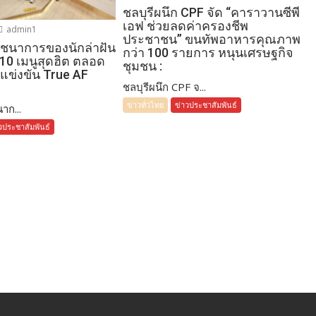
ชลบุรีผนึก CPF จัด “คาราวานซีพี
เอฟ ช่วยลดค่าครองชีพ
admin1
ประชาชน” ขนทัพอาหารคุณภาพ
โภชนาการของนักล่าฝัน
กว่า 100 รายการ หนุนเศรษฐกิจ
 10 เมนูสุดฮิต ตลอด
ชุมชน :
แข่งขัน True AF
ชลบุรีผนึก CPF จ...
ข่าวทั่วไทย
ข่าวประชาสัมพันธ์
าก...
วประชาสัมพันธ์