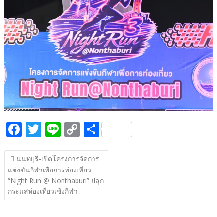
b
er
y
e
o
Li
o
n
k
k
F
T
Li
C
S
ac
w
n
o
h
แนะแนว
e
itt
e
p
ar
นนทบุรี-เปิดโครงการจัดการ
เรื่อง
แข่งขันกีฬาเพื่อการท่องเที่ยว
b
er
y
e
“Night Run @ Nonthaburi” ปลุก
o
Li
กระแสท่องเที่ยวเชิงกีฬา :
o
n