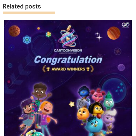
k
k
Related posts