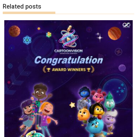
k
k
Related posts