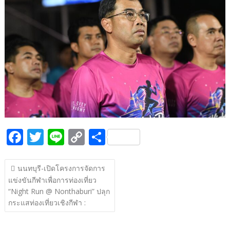
b
er
y
e
o
Li
o
n
k
k
F
T
Li
C
S
ac
w
n
o
h
แนะแนว
e
itt
e
p
ar
นนทบุรี-เปิดโครงการจัดการ
เรื่อง
แข่งขันกีฬาเพื่อการท่องเที่ยว
b
er
y
e
“Night Run @ Nonthaburi” ปลุก
o
Li
กระแสท่องเที่ยวเชิงกีฬา :
o
n